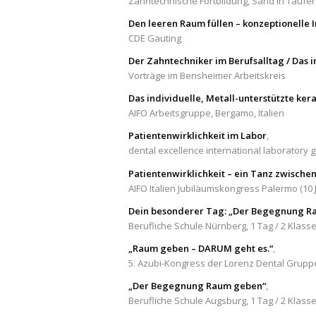
Zahntechnische Fortbildung, Sand in Taufer
Den leeren Raum füllen – konzeptionelle 
CDE Gauting
Der Zahntechniker im Berufsalltag / Das i
Vorträge im Bensheimer Arbeitskreis
Das individuelle, Metall-unterstützte ke
AIFO Arbeitsgruppe, Bergamo, Italien
Patientenwirklichkeit im Labor
,
dental excellence international laboratory 
Patientenwirklichkeit – ein Tanz zwischen
AIFO Italien Jubiläumskongress Palermo (10 
Dein besonderer Tag: „Der Begegnung R
Berufliche Schule Nürnberg, 1 Tag / 2 Klassen
„Raum geben – DARUM geht es.“
,
5. Azubi-Kongress der Lorenz Dental Gruppe
„Der Begegnung Raum geben“
,
Berufliche Schule Augsburg, 1 Tag / 2 Klasse