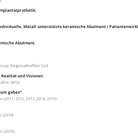
s
Implantatprothetik
,
ndividuelle, Metall-unterstützte keramische Abutment / Patientenwirkl
ramische Abutment
,
group, Regionaltreffen Süd
 Realität und Visionen
,
Jahre AIFO)
aum geben“
,
 (2011, 2012, 2013, 2014, 2015)
 (2014)
n (2015)