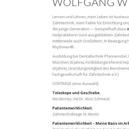
WOLFGANG W
Lernen und Lehren, mein Leben ist Austausc
Zahntechnik, mein Faible für Einrichtung 
die junge Generation –– beispielhaft dazu
e
Heilpraktikerin (und ausgebildeten Zahntec
mittlerweile auch Großeltern. In Bewegung 
Rhythmen®.
Ausbildung bei Dentaltechnik Pfannenstiel
München (6 Jahre), Fortbildungsreferent Im
(4 Jahre), Gründungsmitglied des Bensheimer
Fachgesellschaft für Zahntechnik e.V.)
VORTRÄGE (eine Auswahl):
Teleskope und Geschiebe
,
Norderney, mit Dr. Alois Schmeck
Patientenwirklichkeit
,
Zahntechniktage St. Moritz
Patientenwirklichkeit – Meine Basis im Ar