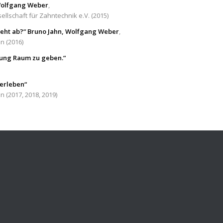
 Wolfgang Weber
,
ellschaft für Zahntechnik e.V. (2015)
geht ab?“ Bruno Jahn, Wolfgang Weber
,
n (2016)
nung Raum zu geben.“
erleben“
n (2017, 2018, 2019)