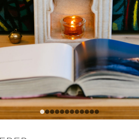
1
2
3
4
5
6
7
8
9
10
11
12