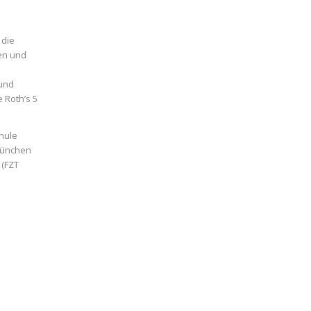
 die
en und
 und
 Roth’s 5
hule
 München
 (FZT