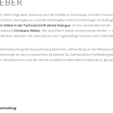
EBER
h. Mich trägt mein Zuhause und die Familie in Seeshaupt. Darüber hinaus
und Garten, Kunstgenuss und die Weitergabe meiner Erfahrungen an Kolleg
in Artikel in der Fachzeitschrift dental dialogue
. Ich bin verheiratet mit der
hnikerin)
Christiane Weber
. Wir sind Eltern zweier erwachsener Kinder ––
hält mich seit mehr als zehn Jahren das regelmäßige Tanzen nach Gabrielle
, Meisterprüfung mit Auszeichnung München, Lehrauftrag an der Meistersc
plantologie an der Europäischen Akademie für Zahnärztliche Fortbildung
 Arbeitskreises und der dental excellence international laboratory group
beitsalltag
,